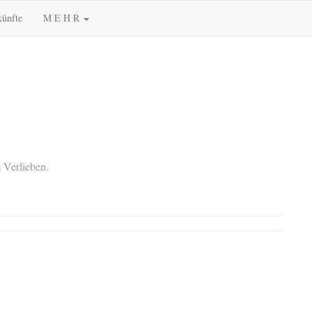
künfte
M E H R
 Verlieben.