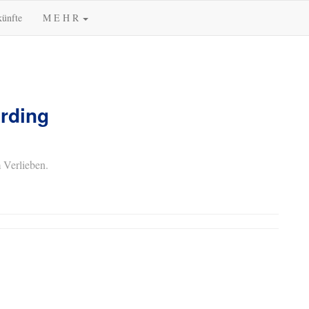
künfte
M E H R
Ording
 Verlieben.