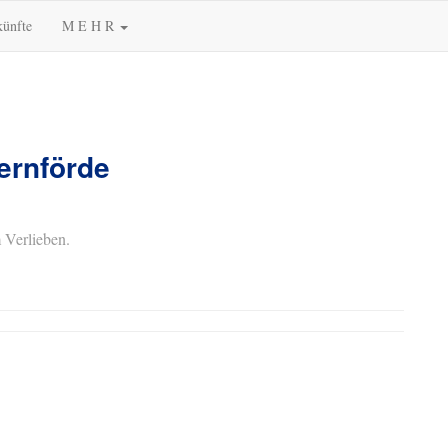
künfte
M E H R
ernförde
 Verlieben.