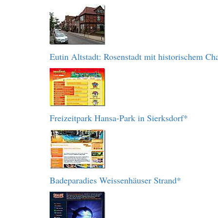
Eutin Altstadt: Rosenstadt mit historischem C
Freizeitpark Hansa-Park in Sierksdorf*
Badeparadies Weissenhäuser Strand*