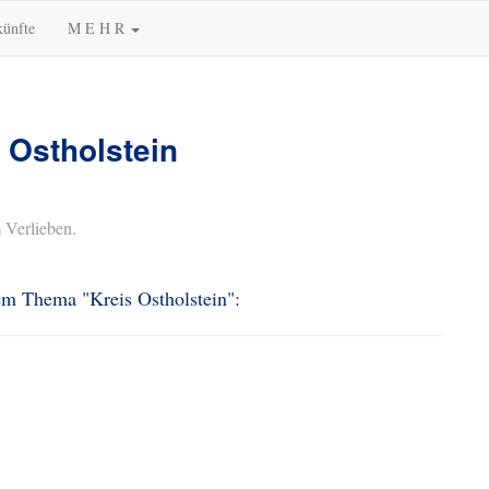
künfte
M E H R
 Ostholstein
 Verlieben.
dem Thema "Kreis Ostholstein":