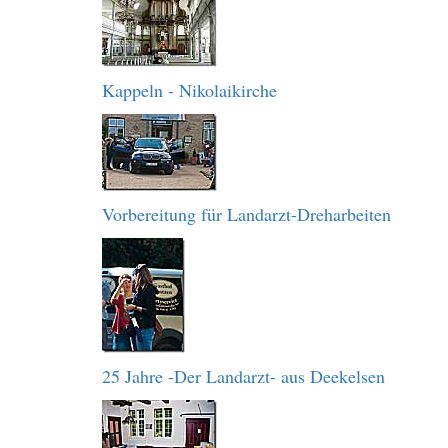
Kappeln - Nikolaikirche
Vorbereitung für Landarzt-Dreharbeiten
25 Jahre -Der Landarzt- aus Deekelsen