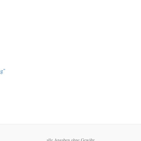
ng"
alle Angaben ohne Gewähr