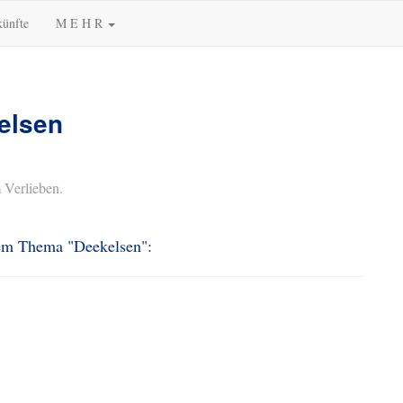
künfte
M E H R
elsen
 Verlieben.
dem Thema "Deekelsen":