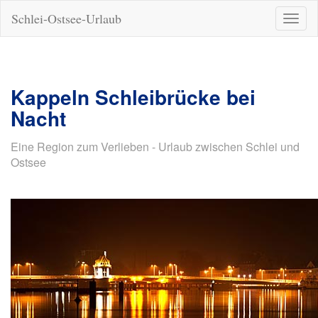
Schlei-Ostsee-Urlaub
Naviga
ein-/a
Kappeln Schleibrücke bei
Nacht
Eine Region zum Verlieben - Urlaub zwischen Schlei und
Ostsee