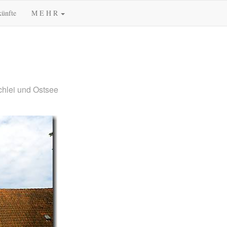
künfte
M E H R
chlei und Ostsee