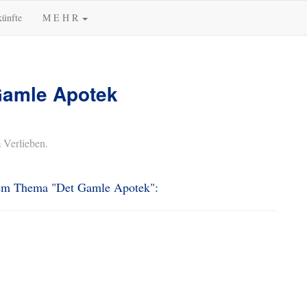
künfte
M E H R
Gamle Apotek
 Verlieben.
 dem Thema "Det Gamle Apotek":