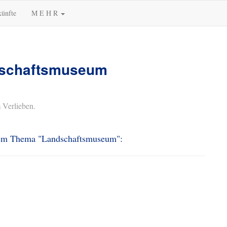
künfte
M E H R
ndschaftsmuseum
 Verlieben.
 dem Thema "Landschaftsmuseum":