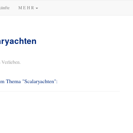
künfte
M E H R
aryachten
 Verlieben.
dem Thema "Scalaryachten":