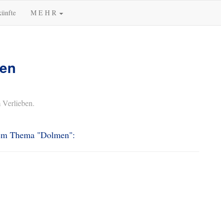
künfte
M E H R
men
 Verlieben.
 dem Thema "Dolmen":