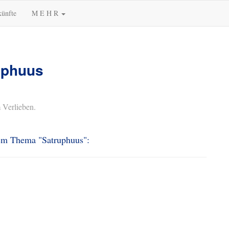
künfte
M E H R
uphuus
 Verlieben.
dem Thema "Satruphuus":