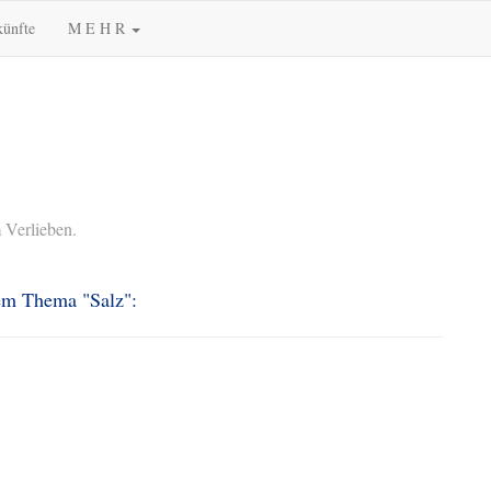
künfte
M E H R
 Verlieben.
dem Thema "Salz":