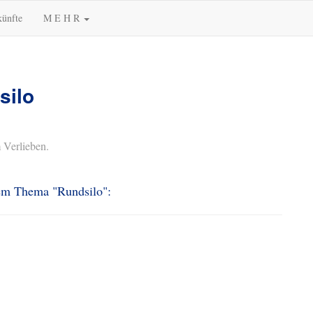
künfte
M E H R
silo
 Verlieben.
dem Thema "Rundsilo":