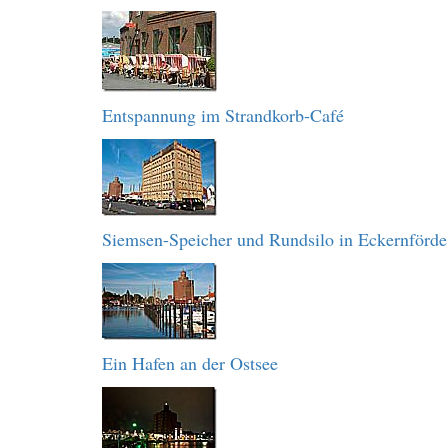
Entspannung im Strandkorb-Café
Siemsen-Speicher und Rundsilo in Eckernförde
Ein Hafen an der Ostsee