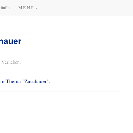
künfte
M E H R
hauer
 Verlieben.
dem Thema "Zuschauer":