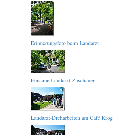
Erinnerungsfoto beim Landarzt
Einsame Landarzt-Zuschauer
Landarzt-Dreharbeiten am Café Krog