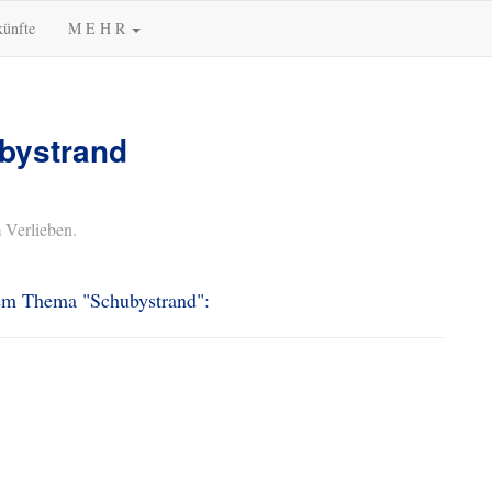
künfte
M E H R
ubystrand
 Verlieben.
dem Thema "Schubystrand":