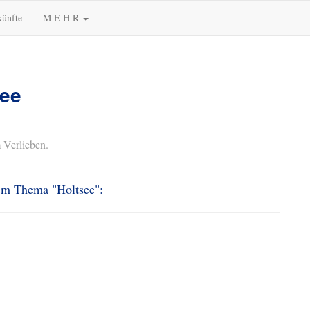
künfte
M E H R
see
 Verlieben.
dem Thema "Holtsee":