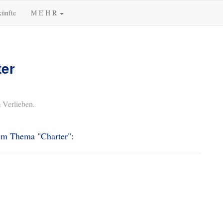
künfte
M E H R
ter
 Verlieben.
dem Thema "Charter":