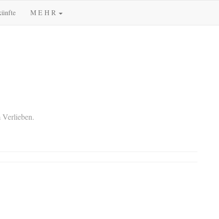
künfte
M E H R
 Verlieben.