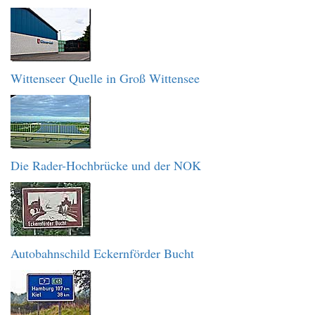
Wittenseer Quelle in Groß Wittensee
Die Rader-Hochbrücke und der NOK
Autobahnschild Eckernförder Bucht