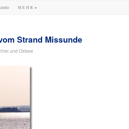
künfte
M E H R
 vom Strand Missunde
chlei und Ostsee