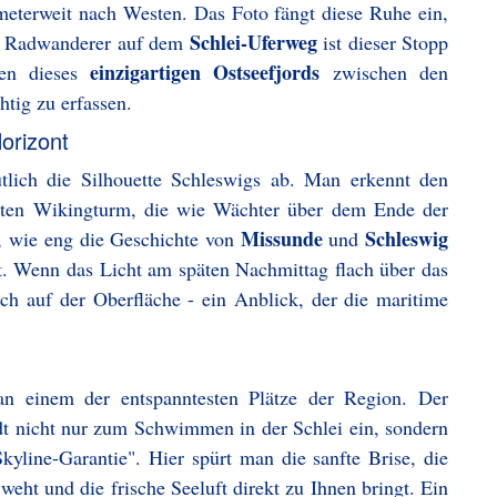
ometerweit nach Westen. Das Foto fängt diese Ruhe ein,
Schlei-Uferweg
Für Radwanderer auf dem
ist dieser Stopp
einzigartigen Ostseefjords
nen dieses
zwischen den
htig zu erfassen.
orizont
tlich die Silhouette Schleswigs ab. Man erkennt den
nten Wikingturm, die wie Wächter über dem Ende der
Missunde
Schleswig
h, wie eng die Geschichte von
und
. Wenn das Licht am späten Nachmittag flach über das
isch auf der Oberfläche - ein Anblick, der die maritime
 an einem der entspanntesten Plätze der Region. Der
t nicht nur zum Schwimmen in der Schlei ein, sondern
Skyline-Garantie". Hier spürt man die sanfte Brise, die
eht und die frische Seeluft direkt zu Ihnen bringt. Ein