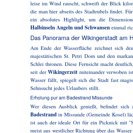
leise im Wind rauscht, schweift der Blick kil
die man hier abseits des Stadtrubels findet. 
ein absolutes Highlight, um die Dimensio
Halbinseln Angeln und Schwansen
einmal ric
Das Panorama der Wikingerstadt am H
Am Ende der Wasserfläche zeichnet sich deu
majestätischen St. Petri Dom und den marka
Schlei thronen. Diese Fernsicht macht deutlic
Wikingerzeit
seit der
miteinander verwoben ist
Wasser fällt, spiegelt sich die Stadt fast mag
Sehnsucht jedes Urlaubers stillt.
Erholung pur am Badestrand Missunde
Wer diesen Ausblick genießt, befindet sich
Badestrand
in Missunde (Gemeinde Kosel) läd
ist auch der ideale Ort für ein Picknick mit "
meist aus westlicher Richtung über das Wasser w