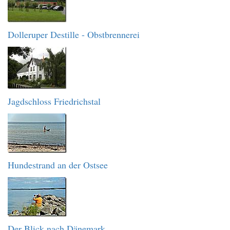
Dolleruper Destille - Obstbrennerei
Jagdschloss Friedrichstal
Hundestrand an der Ostsee
Der Blick nach Dänemark