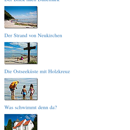
Der Strand von Neukirchen
Die Ostseeküste mit Holzkreuz
Was schwimmt denn da?