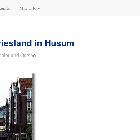
künfte
M E H R
riesland in Husum
chlei und Ostsee