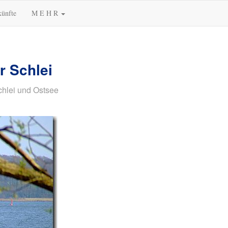
künfte
M E H R
r Schlei
chlei und Ostsee