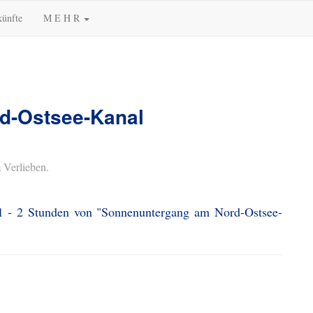
künfte
M E H R
d-Ostsee-Kanal
 Verlieben.
 1 - 2 Stunden von "Sonnenuntergang am Nord-Ostsee-