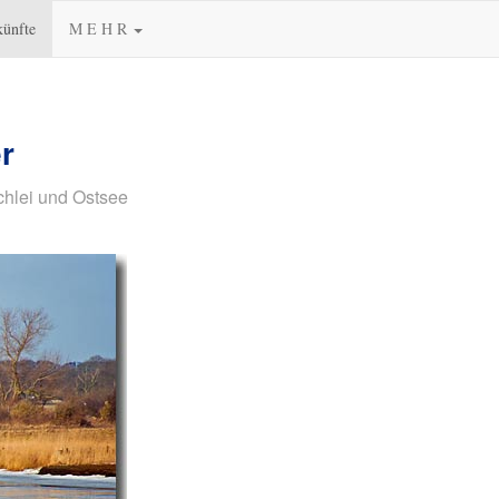
künfte
M E H R
r
chlei und Ostsee