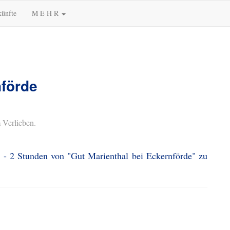
künfte
M E H R
nförde
 Verlieben.
1 - 2 Stunden von "Gut Marienthal bei Eckernförde" zu