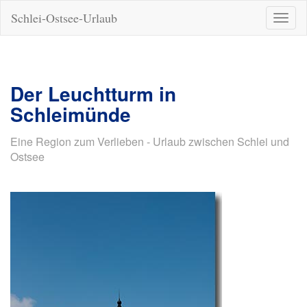
Schlei-Ostsee-Urlaub
Naviga
ein-/a
Der Leuchtturm in
Schleimünde
Eine Region zum Verlieben - Urlaub zwischen Schlei und
Ostsee