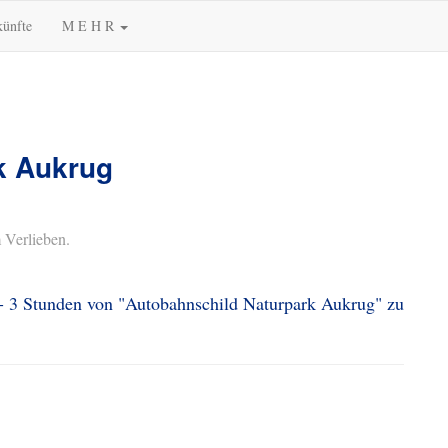
künfte
M E H R
k Aukrug
 Verlieben.
 - 3 Stunden von "Autobahnschild Naturpark Aukrug" zu