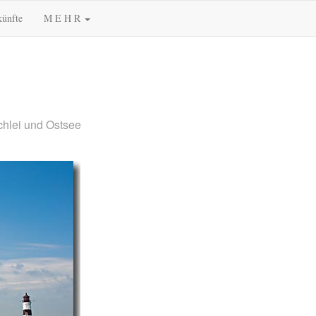
künfte
M E H R
chlei und Ostsee