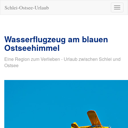
Schlei-Ostsee-Urlaub
Naviga
ein-/a
Wasserflugzeug am blauen
Ostseehimmel
Eine Region zum Verlieben - Urlaub zwischen Schlei und
Ostsee