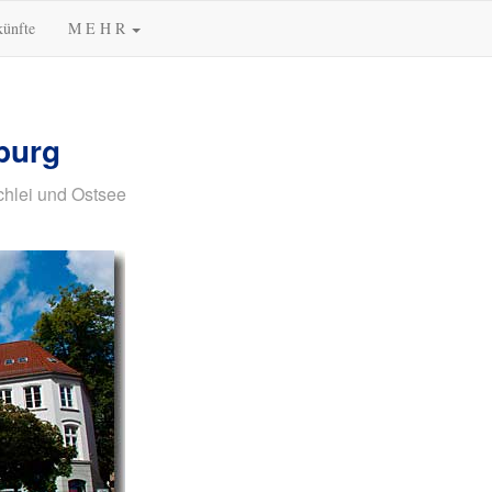
künfte
M E H R
burg
chlei und Ostsee