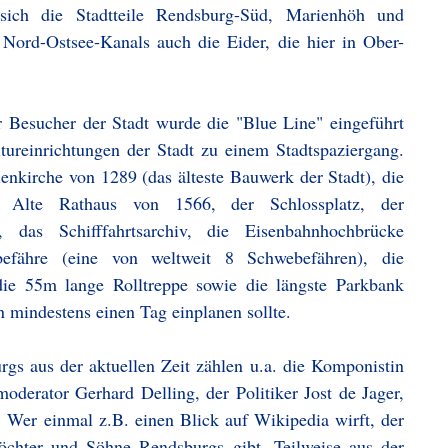
sich die Stadtteile Rendsburg-Süd, Marienhöh und
Nord-Ostsee-Kanals auch die Eider, die hier in Ober-
r Besucher der Stadt wurde die "Blue Line" eingeführt
ureinrichtungen der Stadt zu einem Stadtspaziergang.
ienkirche von 1289 (das älteste Bauwerk der Stadt), die
as Alte Rathaus von 1566, der Schlossplatz, der
 das Schifffahrtsarchiv, die Eisenbahnhochbrücke
efähre (eine von weltweit 8 Schwebefähren), die
die 55m lange Rolltreppe sowie die längste Parkbank
n mindestens einen Tag einplanen sollte.
gs aus der aktuellen Zeit zählen u.a. die Komponistin
oderator Gerhard Delling, der Politiker Jost de Jager,
 Wer einmal z.B. einen Blick auf Wikipedia wirft, der
öchter und Söhne Rendsburgs gibt. Teilweise aus der