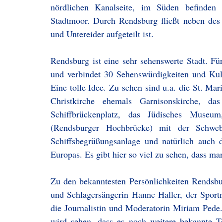
nördlichen Kanalseite, im Süden befinden 
Stadtmoor. Durch Rendsburg fließt neben des 
und Untereider aufgeteilt ist.
Rendsburg ist eine sehr sehenswerte Stadt. Fü
und verbindet 30 Sehenswürdigkeiten und Kult
Eine tolle Idee. Zu sehen sind u.a. die St. Mar
Christkirche ehemals Garnisonskirche, d
Schiffbrückenplatz, das Jüdisches Museum,
(Rendsburger Hochbrücke) mit der Schweb
Schiffsbegrüßungsanlage und natürlich auch 
Europas. Es gibt hier so viel zu sehen, dass ma
Zu den bekanntesten Persönlichkeiten Rendsbur
und Schlagersängerin Hanne Haller, der Sportm
die Journalistin und Moderatorin Miriam Pede.
wird sehen, dass es noch weitere bekannte T