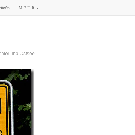
künfte
M E H R
chlei und Ostsee