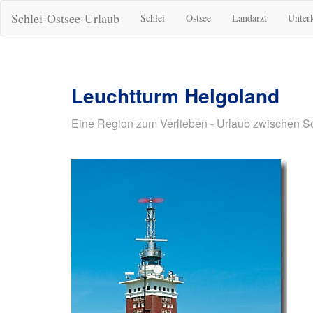
Schlei-Ostsee-Urlaub
Schlei
Ostsee
Landarzt
Unter
Leuchtturm Helgoland
Eine Region zum Verlieben - Urlaub zwischen S