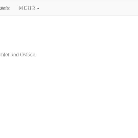
künfte
M E H R
chlei und Ostsee