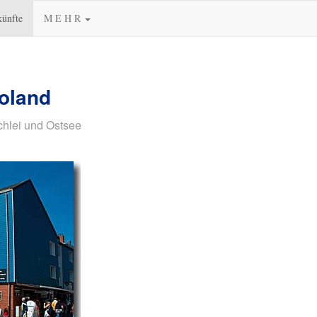
künfte
M E H R
goland
chlei und Ostsee