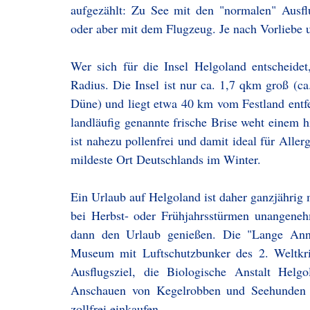
aufgezählt: Zu See mit den "normalen" Ausfl
oder aber mit dem Flugzeug. Je nach Vorliebe 
Wer sich für die Insel Helgoland entscheidet
Radius. Die Insel ist nur ca. 1,7 qkm groß (c
Düne) und liegt etwa 40 km vom Festland entfern
landläufig genannte frische Brise weht einem 
ist nahezu pollenfrei und damit ideal für Aller
mildeste Ort Deutschlands im Winter.
Ein Urlaub auf Helgoland ist daher ganzjährig 
bei Herbst- oder Frühjahrsstürmen unangen
dann den Urlaub genießen. Die "Lange Anna"
Museum mit Luftschutzbunker des 2. Weltkrieg
Ausflugsziel, die Biologische Anstalt Hel
Anschauen von Kegelrobben und Seehunden i
zollfrei einkaufen.