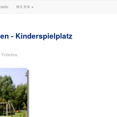
künfte
M E H R
n - Kinderspielplatz
 Verlieben.