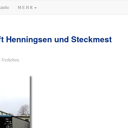
künfte
M E H R
t Henningsen und Steckmest
 Verlieben.