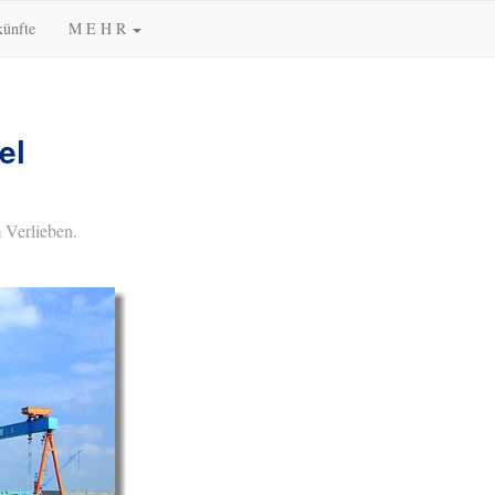
künfte
M E H R
el
 Verlieben.