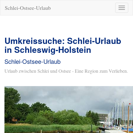
Schlei-Ostsee-Urlaub
Naviga
ein-/a
Umkreissuche: Schlei-Urlaub
in Schleswig-Holstein
Schlei-Ostsee-Urlaub
Urlaub zwischen Schlei und Ostsee - Eine Region zum Verlieben.