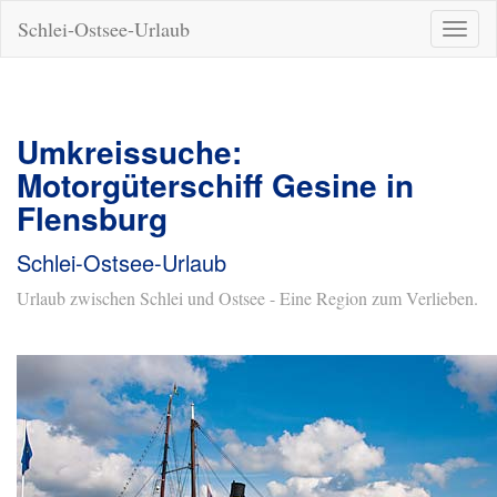
Schlei-Ostsee-Urlaub
Naviga
ein-/a
Umkreissuche:
Motorgüterschiff Gesine in
Flensburg
Schlei-Ostsee-Urlaub
Urlaub zwischen Schlei und Ostsee - Eine Region zum Verlieben.