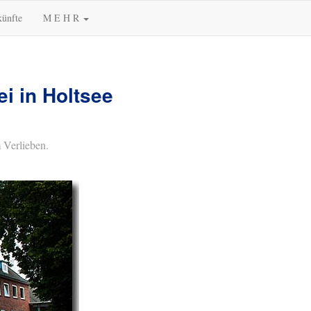
künfte
M E H R
i in Holtsee
 Verlieben.