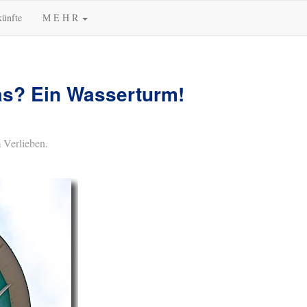
künfte
M E H R
as? Ein Wasserturm!
 Verlieben.