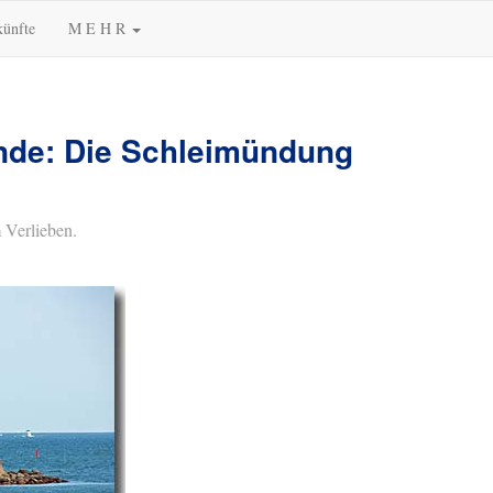
künfte
M E H R
nde: Die Schleimündung
 Verlieben.