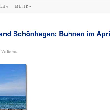
künfte
M E H R
and Schönhagen: Buhnen im Apri
 Verlieben.