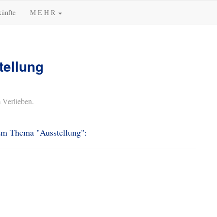
künfte
M E H R
tellung
 Verlieben.
dem Thema "Ausstellung":