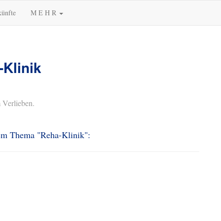
künfte
M E H R
-Klinik
 Verlieben.
dem Thema "Reha-Klinik":