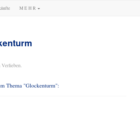
künfte
M E H R
ckenturm
 Verlieben.
 dem Thema "Glockenturm":