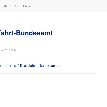
künfte
M E H R
tfahrt-Bundesamt
 Verlieben.
dem Thema "Kraftfahrt-Bundesamt":