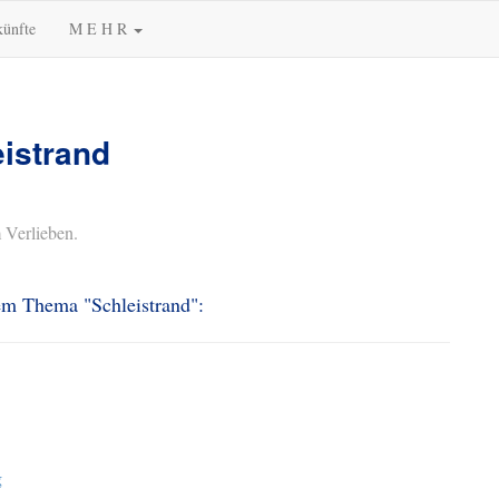
künfte
M E H R
eistrand
 Verlieben.
dem Thema "Schleistrand":
g