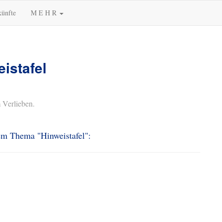
künfte
M E H R
istafel
 Verlieben.
dem Thema "Hinweistafel":